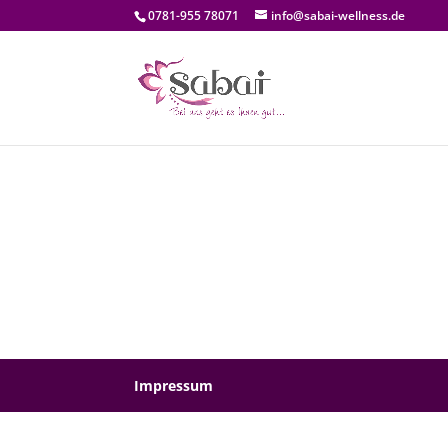
0781-955 78071
info@sabai-wellness.de
Impressum